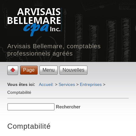
Arvisais Bellemare, comptables
professionnels agréés
Page
Menu
Nouvelles
Vous êtes ici:
Accueil:
>
Services
>
Entreprises
>
Comptabilité
Comptabilité